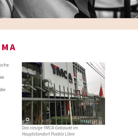
IMA
Woche
ule
die
Das riesige YMCA-Gebäude im
Hauptstandort Pueblo Libre