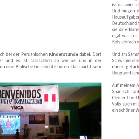
ist das wirklic
Und mögen di
Hausaufgabe
Deutschland f
sie dir erklär
egal was für
Kids einfach n
ch bei der Peruanischen
Kinderstunde
dabei. Dort
Und am Samsta
er und es ist tatsächlich so wie bei uns in der
Schwimmunterr
len eine Biblische Geschichte hören. Das macht sehr
durch getac
Hauptamtliche
Auf meinem Ar
Spanisch Un
Clement und H
Volis auch mi
ein schöner 