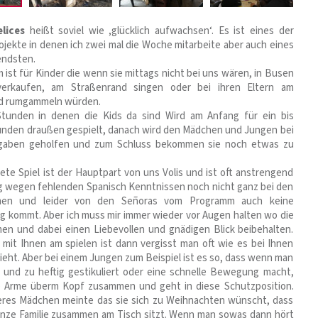
lices
heißt soviel wie ‚glücklich aufwachsen‘. Es ist eines der
jekte in denen ich zwei mal die Woche mitarbeite aber auch eines
endsten.
ist für Kinder die wenn sie mittags nicht bei uns wären, in Busen
verkaufen, am Straßenrand singen oder bei ihren Eltern am
d rumgammeln würden.
Stunden in denen die Kids da sind Wird am Anfang für ein bis
unden draußen gespielt, danach wird den Mädchen und Jungen bei
gaben geholfen und zum Schluss bekommen sie noch etwas zu
ete Spiel ist der Hauptpart von uns Volis und ist oft anstrengend
ig wegen fehlenden Spanisch Kenntnissen noch nicht ganz bei den
en und leider von den Señoras vom Programm auch keine
 kommt. Aber ich muss mir immer wieder vor Augen halten wo die
en und dabei einen Liebevollen und gnädigen Blick beibehalten.
it Ihnen am spielen ist dann vergisst man oft wie es bei Ihnen
eht. Aber bei einem Jungen zum Beispiel ist es so, dass wenn man
 und zu heftig gestikuliert oder eine schnelle Bewegung macht,
ie Arme überm Kopf zusammen und geht in diese Schutzposition.
eres Mädchen meinte das sie sich zu Weihnachten wünscht, dass
anze Familie zusammen am Tisch sitzt. Wenn man sowas dann hört