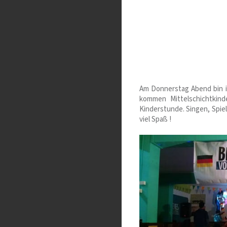
Am Donnerstag Abend bin i
kommen Mittelschichtkind
Kinderstunde. Singen, Spie
viel Spaß !