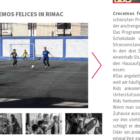
EMOS FELICES IN RIMAC
Crecemos fe
schönsten Pro
der anstreng
Das Programm 
Schokolade 
Strassenstan
In den drei 
eineinhalb St
den Hausauf
essen.
#Das angeleit
weil wir häuf
Kids ankomm
Unterstützung
Kids herkomm
Wenn man so m
Zuhause aussi
vor ihm steht
schlägt er d
Oder ein and
einmal ihre g