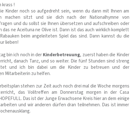
h krass !
e Kinder noch so aufgedreht sein, wenn du dann mit Ihnen am
n machen sitzt und sie dich nach der Nationalhymne von
ragen und du sollst sie Ihnen übersetzen und aufschreiben oder
en das ne Aceituna ne Olive ist. Dann ist das auch wirklich komplett
 Rabauken beim angeleiteten Spiel das sind. Dann kannst du die
ur lieben!
g bin ich noch in der
Kinderbetreuung
, zuerst haben die Kinder
icht, danach Tanz, und so weiter. Die fünf Stunden sind streng
ktet und ich bin dabei um die Kinder zu betreuen und der
n Mitarbeiterin zu helfen.
beitsplan stehen zur Zeit auch noch drei mal die Woche morgens
terricht, das Volitreffen am Donnerstag morgen in der Casa
OPEFULL. Das ist der Junge Erwachsene Kreis hier an dem einige
tarbeiten und wir anderen dürfen dran teilnehmen. Das ist immer
Wochenausklang.