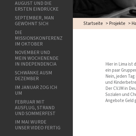
AUGUST UND DIE
ERSTEN EINDRÜCKE
SEPTEMBER, MAN
GEWÖHNT SICH
Startseite
>
Projekte
>
Ha
DIE
MISSIONSKONFERENZ
IM OKTOBER
NOVEMBER UND
MEIN WOCHENENDE
IN INDEPENDENCIA
Hier in Lima ist
ein paar Gruppe
SCHWÄNKE AUSM
Nein, jeden Tag
DEZEMBER
und Kinderbetreu
IM JANUAR ZOG ICH
Der CVJM in Deut
UM
Sozialen und Ch
Angebote Geld
FEBRUAR MIT
AUSFLUG, STRAND
UND SOMMERFEST
IM MAI WURDE
UNSER VIDEO FERTIG