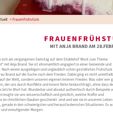
tuell
>
Frauenfrühstück
FRAUENFRÜHST
MIT ANJA BRAND AM 28.FE
en sich am vergangenen Samstag auf dem Stüblehof Mock zum Thema:
“ mit Anja Brand. Sie ist ehrenamtlich engagiert in einer Gemeinde und
. Nach einem ausgiebigen und unglaublich schön gestalteten Frühstück
Frau Brand auf die Suche nach dem Frieden. Dabei ging es nicht unmittel
auf der Welt, sondern unseren eigenen inneren Frieden. Was oder wer g
en, der uns durch Konflikte und innere Nöte hindurchträgt, ohne dass di
s letzte Wort hat. Wunderbar und absolut authentisch durch Beispiele 
rzeugte sie uns wissenschaftlich und geistlich, welche Kräfte und
s im christlichen Glauben geschenkt sind und wie sie in unserem Leben
, gerade in den schwierigsten und herausfordernsten Situationen. Es w
r und ermutigender Morgen.