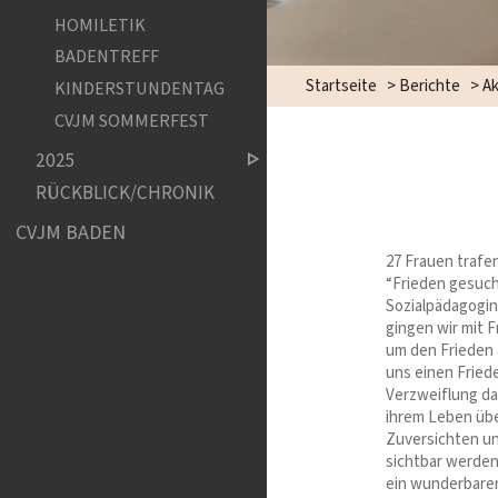
HOMILETIK
BADENTREFF
Startseite
>
Berichte
>
Ak
KINDERSTUNDENTAG
CVJM SOMMERFEST
2025
RÜCKBLICK/CHRONIK
CVJM BADEN
27 Frauen traf
“Frieden gesucht
Sozialpädagogin
gingen wir mit 
um den Frieden 
uns einen Fried
Verzweiflung da
ihrem Leben übe
Zuversichten un
sichtbar werden
ein wunderbare