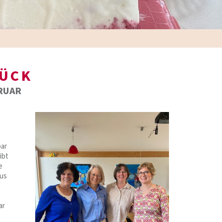
ÜCK
BRUAR
bar
ibt
e
aus
ar