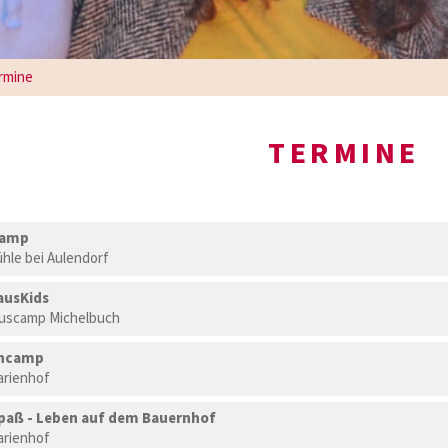
rmine
TERMINE
Camp
hle bei Aulendorf
usKids
scamp Michelbuch
encamp
rienhof
paß - Leben auf dem Bauernhof
rienhof