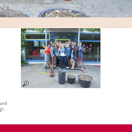
 und
nigt…