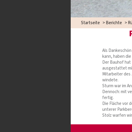
Startseite
>
Berichte
>
Rü
Als Dankeschön 
kann, haben die
Der Bauhof hat 
ausgestattet mi
Mitarbeiter des
windete.
Sturm war im An
Dennoch: mit ve
fertig.
Die Fläche vor 
unterer Parkber
Stolz warfen wi