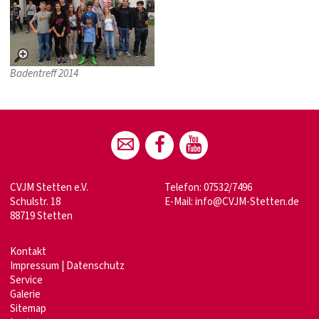
Badentreff 2014
CVJM Stetten e.V.
Telefon: 07532/7496
Schulstr. 18
E-Mail:
info@CVJM-Stetten.de
88719 Stetten
Kontakt
Impressum
|
Datenschutz
Service
Galerie
Sitemap