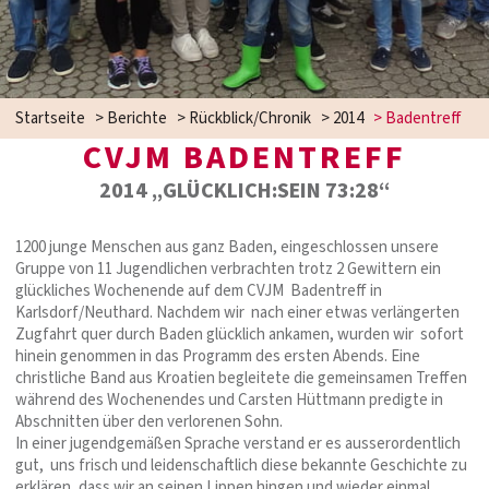
Startseite
>
Berichte
>
Rückblick/Chronik
>
2014
>
Badentreff
CVJM BADENTREFF
2014 „GLÜCKLICH:SEIN 73:28“
1200 junge Menschen aus ganz Baden, eingeschlossen unsere
Gruppe von 11 Jugendlichen verbrachten trotz 2 Gewittern ein
glückliches Wochenende auf dem CVJM Badentreff in
Karlsdorf/Neuthard. Nachdem wir nach einer etwas verlängerten
Zugfahrt quer durch Baden glücklich ankamen, wurden wir sofort
hinein genommen in das Programm des ersten Abends. Eine
christliche Band aus Kroatien begleitete die gemeinsamen Treffen
während des Wochenendes und Carsten Hüttmann predigte in
Abschnitten über den verlorenen Sohn.
In einer jugendgemäßen Sprache verstand er es ausserordentlich
gut, uns frisch und leidenschaftlich diese bekannte Geschichte zu
erklären, dass wir an seinen Lippen hingen und wieder einmal