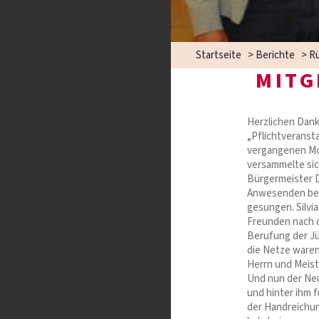
Startseite
>
Berichte
>
Rü
MITG
Herzlichen Dank
„Pflichtveranst
vergangenen Mo
versammelte sich
Bürgermeister D
Anwesenden begr
gesungen. Silvi
Freunden nach d
Berufung der Jü
die Netze waren 
Herrn und Meiste
Und nun der Neu
und hinter ihm f
der Handreichung