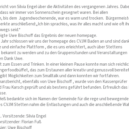
richt von Silvia Engel über die Aktivitäten des vergangenen Jahres. Dabe
 dass wir immer von Sonnenschein gesegnet waren. Bei allen
n, bis dem Jugendwochenende, war es warm und trocken. Bürgermeist
kte anschließend:„Ich bin sprachlos, was ihr alles macht und wie oft ih
wegs seid.“
eigte Uwe Bischoff das Ergebnis der neuen homepage.
Jahr schlossen wir uns der homepage des CVJM Baden an und sind dan
 und einfache Plattform , die es uns erleichtert, auch über Stettens
 bekannt zu werden und zu den Gruppenstunden und Veranstaltungen
len Dank Uwe.
t zum Essen und Trinken. In einer kleinen Pause konnte man sich reichli
ngerfoodbüffet, das zum Erstaunen aller kreativ und genussvoll bereitet
 gibt Möglichkeiten zum Smalltalk und dann konnten wir fortfahren.
nanzbericht, ebenfalls von Uwe Bischoff , wurde von den Kassenprüfer
 Frau Karsch geprüft und als bestens geführt befunden. Erfreulich das 
sse.
Heß bedankte sich im Namen der Gemeinde für die rege und bewegende
s CVJM Stetten nahm die Entlastungen und auch die anschließende Wa
 Vorsitzende: Silvia Engel
nder: Florian Fuß
we Bischoff