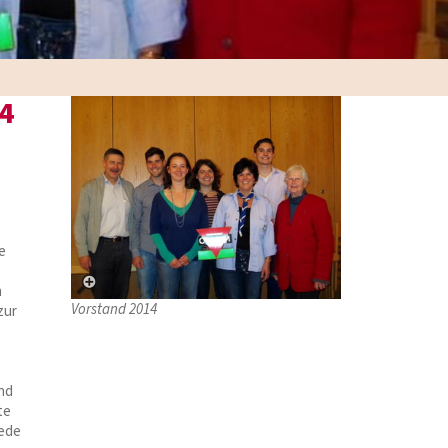
4
e
n
Vorstand 2014
zur
and
te
iede