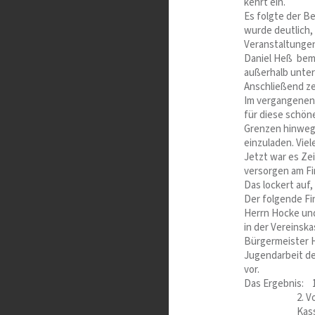
kehrt ein.
Es folgte der Be
wurde deutlich,
Veranstaltunge
Daniel Heß bemer
außerhalb unter
Anschließend z
Im vergangenen 
für diese schöne
Grenzen hinweg
einzuladen. Vie
Jetzt war es Zei
versorgen am Fi
Das lockert auf,
Der folgende Fi
Herrn Hocke und
in der Vereinska
Bürgermeister 
Jugendarbeit de
vor.
Das Ergebnis: 1.
2. Vorsitze
Kassier: U