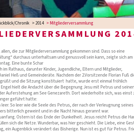
ckblick/Chronik
>
2014
>
Mitgliederversammlung
LIEDERVERSAMMLUNG 201
 allen, die zur Mitgliederversammlung gekommen sind. Dass so eine
altung“ durchaus unterhaltsam und genussvoll sein kann, zeigte sich am
ntag. Eine bunte Schar
 im Rathaus, darunter Kinder, Jugendliche, Eltern und Mitglieder,
aniel Heß und Gemeinderäte. Nachdem der 2.Vorsitzende Florian Fuß di
üßt und die Sitzung konstituiert hatte, wurde erst einmal fröhlich
a Engel hielt die Andacht über die Begegnung Jesu mit Petrus und seine
er Auferstehung am See Genezareth. Dort wiederholte sich, was einst 
nger geführt hatte:
leer. So leer wie die Seele des Petrus, der nach der Verleugnung seines
rs bitterlich geweint und in die Nacht hinaus gerannt war.
anfang. Ostern ist das Ende der Dunkelheit. Jesus reicht Petrus die H
üllen sich die Netze. Wunderbar, was hier geschieht. Die Liebe, eine Ges
, ein Augenblick verändert das Bisherige. Nun ist es gut für Petrus. Fr