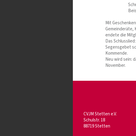
Schriftführe
Beisitzer: M
Tina Kapla
Mit Geschenken 
Gemeinderäte, K
endete die Mitg
Das Schlusslied:
Segensgebet sch
Kommende.
Neu wird sein: 
November.
CVJM Stetten e.V.
Schulstr. 18
88719 Stetten