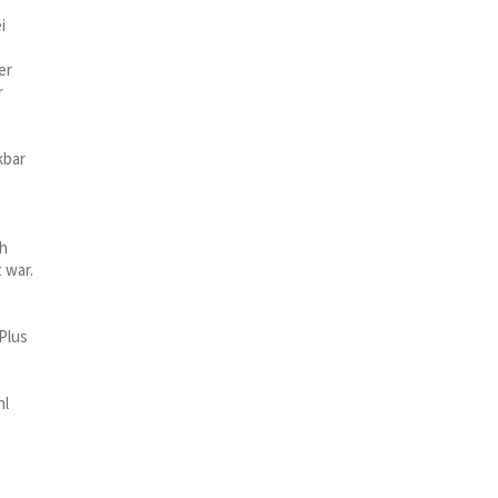
i
er
r
kbar
ch
 war.
Plus
hl