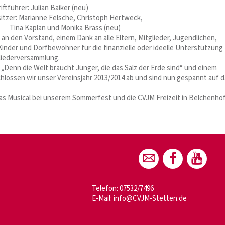
r: Julian Baiker (neu)
arianne Felsche, Christoph Hertweck,
n und Monika Brass (neu)
an den Vorstand, einem Dank an alle Eltern, Mitglieder, Jugendlichen,
inder und Dorfbewohner für die finanzielle oder ideelle Unterstützung
liederversammlung.
 „Denn die Welt braucht Jünger, die das Salz der Erde sind“ und einem
lossen wir unser Vereinsjahr 2013/2014 ab und sind nun gespannt auf d
das Musical bei unserem Sommerfest und die CVJM Freizeit in Belchenhö
Telefon: 07532/7496
E-Mail:
info@CVJM-Stetten.de