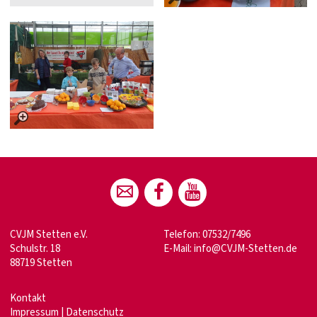
CVJM Stetten e.V.
Telefon: 07532/7496
Schulstr. 18
E-Mail:
info@CVJM-Stetten.de
88719 Stetten
Kontakt
Impressum
|
Datenschutz