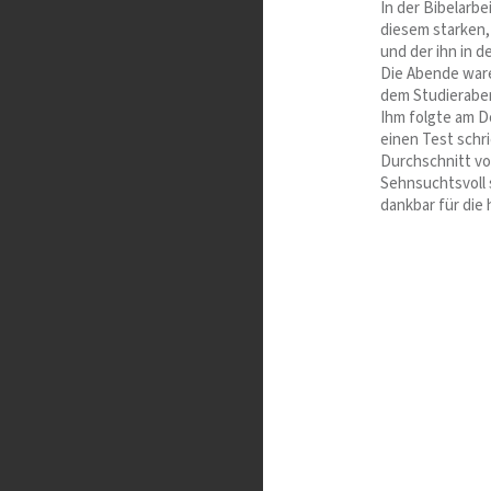
In der Bibelarb
diesem starken,
und der ihn in 
Die Abende ware
dem Studierabe
Ihm folgte am D
einen Test schr
Durchschnitt vo
Sehnsuchtsvoll 
dankbar für die