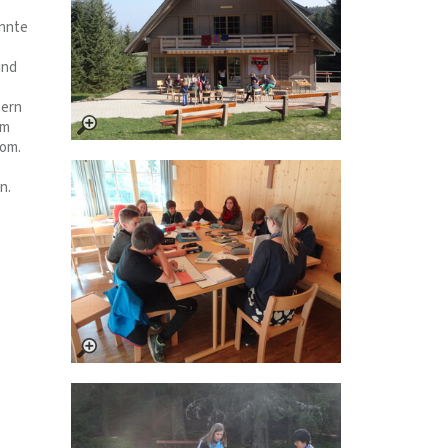
annte
und
hern
em
lom.
n.