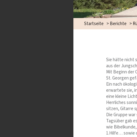
Startseite
>
Berichte
>
Rü
Sie hätte nicht
aus der Jungsch
Mit Beginn der O
St. Georgen gefa
Ein nach ökolog
erwartete sie, 
eine kleine Lic
Herrliches sonn
sitzen, Gitarre 
Die Gruppe war 
Tagsüber gab es
wie Bibelkunde,
1.Hilfe… sowie 