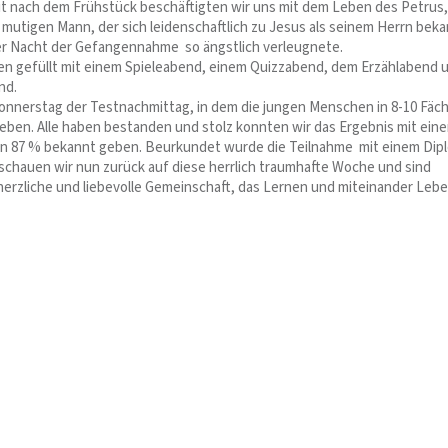
eit nach dem Frühstück beschäftigten wir uns mit dem Leben des Petrus,
 mutigen Mann, der sich leidenschaftlich zu Jesus als seinem Herrn bek
der Nacht der Gefangennahme so ängstlich verleugnete.
n gefüllt mit einem Spieleabend, einem Quizzabend, dem Erzählabend 
nd.
onnerstag der Testnachmittag, in dem die jungen Menschen in 8-10 Fäc
ieben. Alle haben bestanden und stolz konnten wir das Ergebnis mit ein
n 87 % bekannt geben. Beurkundet wurde die Teilnahme mit einem Dip
schauen wir nun zurück auf diese herrlich traumhafte Woche und sind
 herzliche und liebevolle Gemeinschaft, das Lernen und miteinander Lebe