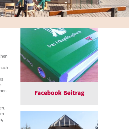
chen
 nach
us
h
nnen.
Facebook Beitrag
e
en.
ern
n,