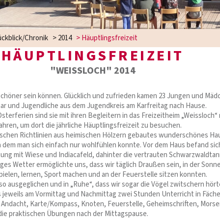
ckblick/Chronik
>
2014
>
Häuptlingsfreizeit
HÄUPTLINGSFREIZEIT
"WEISSLOCH" 2014
 schöner sein können. Glücklich und zufrieden kamen 23 Jungen und Mäd
ar und Jugendliche aus dem Jugendkreis am Karfreitag nach Hause.
sterferien sind sie mit ihren Begleitern in das Freizeitheim „Weissloch“
hren, um dort die jährliche Häuptlingsfreizeit zu besuchen.
ischen Richtlinien aus heimischen Hölzern gebautes wunderschönes Ha
in dem man sich einfach nur wohlfühlen konnte. Vor dem Haus befand sic
htung mit Wiese und Indiacafeld, dahinter die vertrauten Schwarzwaldta
iges Wetter ermöglichte uns, dass wir täglich Draußen sein, in der Sonn
spielen, lernen, Sport machen und an der Feuerstelle sitzen konnten.
so ausgeglichen und in „Ruhe“, dass wir sogar die Vögel zwitschern hört
 jeweils am Vormittag und Nachmittag zwei Stunden Unterricht in Fäch
 Andacht, Karte/Kompass, Knoten, Feuerstelle, Geheimschriften, Morse
die praktischen Übungen nach der Mittagspause.