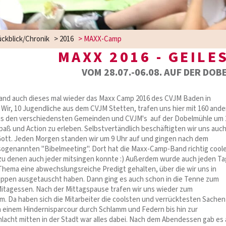
ckblick/Chronik
>
2016
>
MAXX-Camp
MAXX 2016 - GEILE
VOM 28.07.-06.08. AUF DER DOB
fand auch dieses mal wieder das Maxx Camp 2016 des CVJM Baden in
. Wir, 10 Jugendliche aus dem CVJM Stetten, trafen uns hier mit 160 and
us den verschiedensten Gemeinden und CVJM's auf der Dobelmühle um 
paß und Action zu erleben. Selbstvertändlich beschäftigten wir uns auch
ott. Jeden Morgen standen wir um 9 Uhr auf und gingen nach dem
ogenannten "Bibelmeeting". Dort hat die Maxx-Camp-Band richtig cool
 zu denen auch jeder mitsingen konnte :) Außerdem wurde auch jeden Ta
hema eine abwechslungsreiche Predigt gehalten, über die wir uns in
ppen ausgetauscht haben. Dann ging es auch schon in die Tenne zum
itagessen. Nach der Mittagspause trafen wir uns wieder zum
. Da haben sich die Mitarbeiter die coolsten und verrücktesten Sachen
 einem Hindernisparcour durch Schlamm und Federn bis hin zur
lacht mitten in der Stadt war alles dabei. Nach dem Abendessen gab es