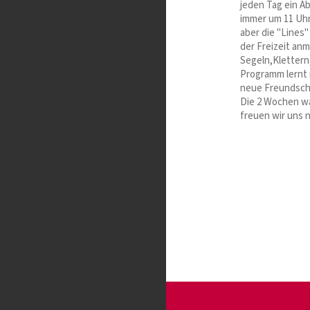
jeden Tag ein A
immer um 11 Uhr
aber die "Lines
der Freizeit an
Segeln,Klettern,
Programm lernt 
neue Freundscha
Die 2 Wochen wa
freuen wir uns 