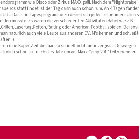
bendprogramm wie Disco oder Zirkus MAXXigalli. Nach dem "Nightpraise"
 abends stattfindet ist der Tag dann auch schon rum. An 4 Tagen fande
" statt. Das sind Tagesprogramme zu denen sch jeder Teilnehmer schon 
melden musste. Es waren die verschiedenten Aktivitäten dabei wie z.B
Grillen,Lasertag,Reiten,Rafting oder American Football spielen. Bei sovi
man natürlich auch viele Leute aus anderen CVJM's kennen und schließt
ften :)
ren eine Super Zeit die man so schnell nicht mehr vergisst. Deswegen
natürlich schon auf nächstes Jahr um am Maxx Camp 2017 teilzunehmen.