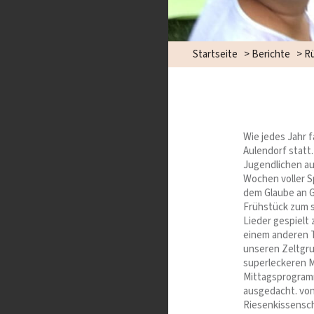
Startseite
>
Berichte
>
Rü
Wie jedes Jahr 
Aulendorf statt
Jugendlichen a
Wochen voller S
dem Glaube an G
Frühstück zum s
Lieder gespielt
einem anderen T
unseren Zeltgru
superleckeren M
Mittagsprogramm
ausgedacht. von
Riesenkissensch