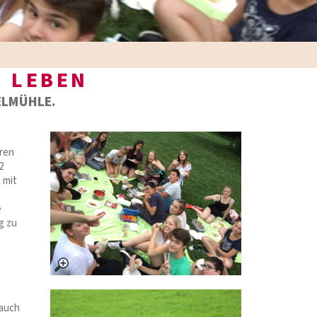
S LEBEN
ELMÜHLE.
eren
2
 mit
e
g zu
 auch