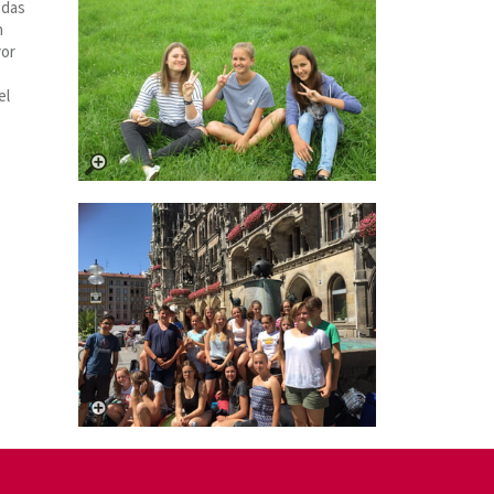
 das
n
vor
el