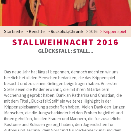
Startseite
>
Berichte
>
Rückblick/Chronik
>
2016
>
Krippenspiel
STALLWEIHNACHT 2016
GLÜCKSFALL: STALL...
Das neue Jahr hat längst begonnen, dennoch möchten wir uns
herzlich bei all den Menschen bedanken, die das Krippenspiel
besucht und zu seinem Gelingen beigetragen haben. An erster
Stelle seien die Kinder erwähnt, die mit ihren Mitarbeitern
wochenlang geprobt haben. Dank an Katharina und Christian, die
mit dem Titel „Glücksfall:Stall“ ein weiteres Highlight in der
Krippenspielsammlung geschaffen haben. Vielen Dank den jungen
Menschen, die die Jungscharkinder bei den Proben begleitet und
ihnen geholfen, bei den Frauen und Männern, die für zusätzliche
Kostüme und Kulissen gesorgt haben, den Jugendlichen für
Aufbau und Technik, dem Vorstand für Rückendeckung und dem