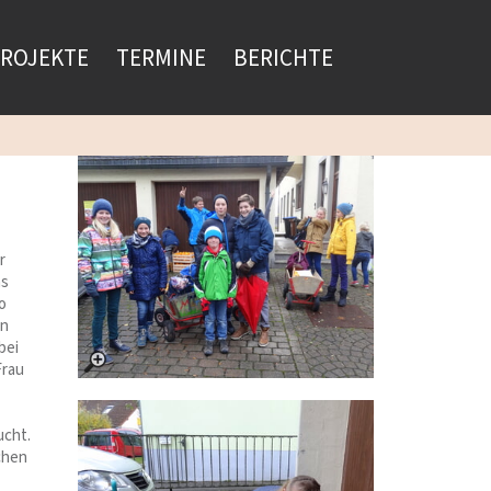
ROJEKTE
TERMINE
BERICHTE
r
as
o
rn
bei
Frau
ucht.
ichen