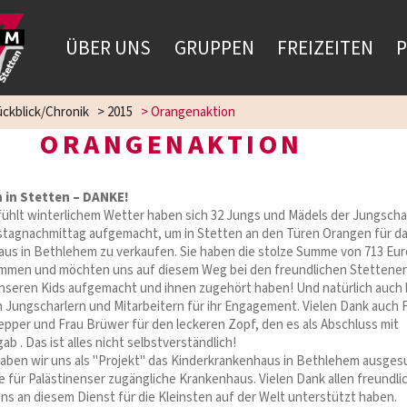
ÜBER UNS
GRUPPEN
FREIZEITEN
P
ckblick/Chronik
>
2015
>
Orangenaktion
ORANGENAKTION
 in Stetten – DANKE!
fühlt winterlichem Wetter haben sich 32 Jungs und Mädels der Jungscha
tagnachmittag aufgemacht, um in Stetten an den Türen Orangen für d
us in Bethlehem zu verkaufen. Sie haben die stolze Summe von 713 Eur
en und möchten uns auf diesem Weg bei den freundlichen Stettene
nseren Kids aufgemacht und ihnen zugehört haben! Und natürlich auch 
 Jungscharlern und Mitarbeitern für ihr Engagement. Vielen Dank auch 
Tepper und Frau Brüwer für den leckeren Zopf, den es als Abschluss mit
 . Das ist alles nicht selbstverständlich!
haben wir uns als "Projekt" das Kinderkrankenhaus in Bethlehem ausges
ge für Palästinenser zugängliche Krankenhaus. Vielen Dank allen freundl
ns an diesem Dienst für die Kleinsten auf der Welt unterstützt haben.