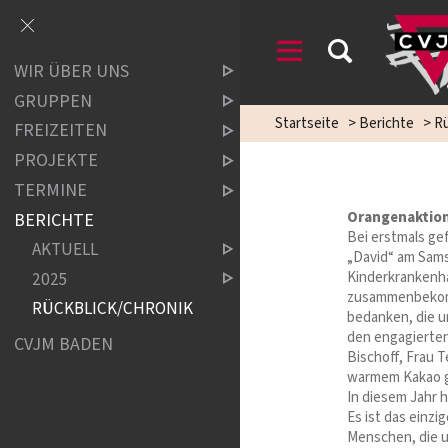
WIR ÜBER UNS
GRUPPEN
Startseite
>
Berichte
>
Rü
FREIZEITEN
PROJEKTE
TERMINE
Orangenaktion
BERICHTE
Bei erstmals ge
AKTUELL
„David“ am Sams
2025
Kinderkrankenha
zusammenbekomm
RÜCKBLICK/CHRONIK
bedanken, die u
den engagierten
CVJM BADEN
Bischoff, Frau 
warmem Kakao gab
In diesem Jahr 
Es ist das einzi
Menschen, die u