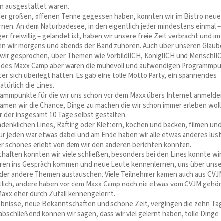
n ausgestattet waren.
der großen, offenen Tenne gegessen haben, konnten wir im Bistro neue
nen. An dem Naturbadesee, in den eigentlich jeder mindestens einmal –
r freiwillig – gelandet ist, haben wir unsere freie Zeit verbracht und im
ten wir morgens und abends der Band zuhören. Auch über unseren Glaub
wir gesprochen, über Themen wie VorbildlICH, KöniglICH und MenschlI
t des Maxx Camp aber waren die mühevoll und aufwendigen Programmp
iter sich überlegt hatten. Es gab eine tolle Motto Party, ein spannendes
atürlich die Lines.
rammpunkte für die wir uns schon vor dem Maxx übers Internet anmelde
amen wir die Chance, Dinge zu machen die wir schon immer erleben wol
r der insgesamt 10 Tage selbst gestalten.
denklichen Lines, Rafting oder Klettern, kochen und backen, filmen un
für jeden war etwas dabei und am Ende haben wir alle etwas anderes lust
 schönes erlebt von dem wir den anderen berichten konnten.
aften konnten wir viele schließen, besonders bei den Lines konnte wi
eren ins Gespräch kommen und neue Leute kennenlernen, uns über uns
der andere Themen austauschen. Viele Teilnehmer kamen auch aus CVJ
tlich, andere haben vor dem Maxx Camp noch nie etwas vom CVJM gehör
axx eher durch Zufall kennengelernt.
rlebnisse, neue Bekanntschaften und schöne Zeit, vergingen die zehn Ta
abschließend können wir sagen, dass wir viel gelernt haben, tolle Dinge