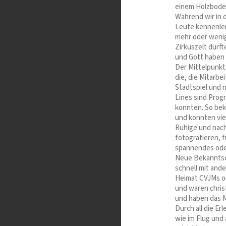
einem Holzbode
Während wir in 
Leute kennenler
mehr oder wenige
Zirkuszelt dürf
und Gott haben 
Der Mittelpunk
die, die Mitarbe
Stadtspiel und n
Lines sind Prog
konnten. So bek
und konnten vie
Ruhige und nach
fotografieren, 
spannendes oder
Neue Bekanntsch
schnell mit and
Heimat CVJMs o
und waren chris
und haben das M
Durch all die E
wie im Flug und 