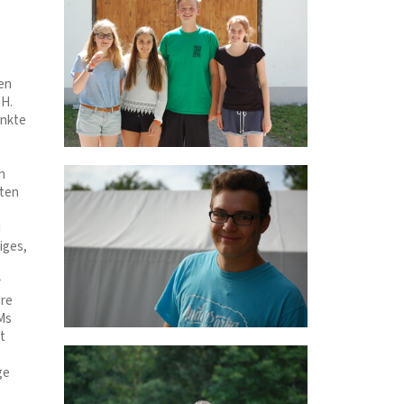
en
CH.
unkte
n
lten
d
iges,
r
ere
Ms
t
ge