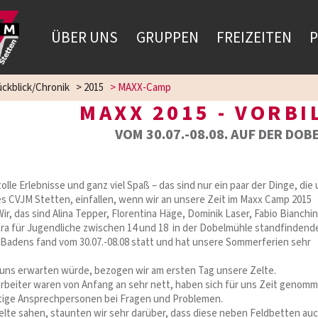
ÜBER UNS
GRUPPEN
FREIZEITEN
P
ckblick/Chronik
>
2015
>
MAXX-Camp
MAXX 2015 - VORBI
VOM 30.07.-08.08. AUF DER DOB
lle Erlebnisse und ganz viel Spaß – das sind nur ein paar der Dinge, die 
s CVJM Stetten, einfallen, wenn wir an unsere Zeit im Maxx Camp 2015
r, das sind Alina Tepper, Florentina Häge, Dominik Laser, Fabio Bianchi
tra für Jugendliche zwischen 14 und 18 in der Dobelmühle standfindend
Badens fand vom 30.07.-08.08 statt und hat unsere Sommerferien sehr
uns erwarten würde, bezogen wir am ersten Tag unsere Zelte.
rbeiter waren von Anfang an sehr nett, haben sich für uns Zeit genom
tige Ansprechpersonen bei Fragen und Problemen.
Zelte sahen, staunten wir sehr darüber, dass diese neben Feldbetten auc