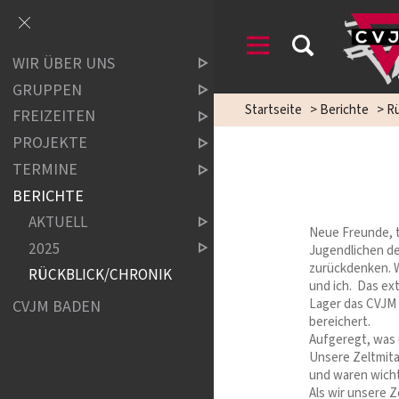
WIR ÜBER UNS
GRUPPEN
Startseite
>
Berichte
>
Rü
FREIZEITEN
PROJEKTE
TERMINE
BERICHTE
AKTUELL
Neue Freunde, to
2025
Jugendlichen de
zurückdenken. Wi
RÜCKBLICK/CHRONIK
und ich. Das ex
Lager das CVJM 
CVJM BADEN
bereichert.
Aufgeregt, was 
Unsere Zeltmita
und waren wich
Als wir unsere 