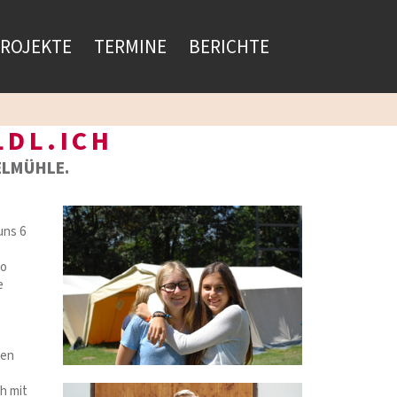
ROJEKTE
TERMINE
BERICHTE
LDL.ICH
ELMÜHLE.
uns 6
no
e
men
h mit