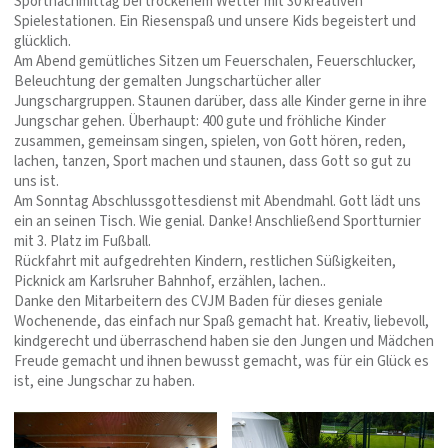
Sportnachmittag bei trockenem Wetter mit 30 kreativen
Spielestationen. Ein Riesenspaß und unsere Kids begeistert und
glücklich.
Am Abend gemütliches Sitzen um Feuerschalen, Feuerschlucker,
Beleuchtung der gemalten Jungschartücher aller
Jungschargruppen. Staunen darüber, dass alle Kinder gerne in ihre
Jungschar gehen. Überhaupt: 400 gute und fröhliche Kinder
zusammen, gemeinsam singen, spielen, von Gott hören, reden,
lachen, tanzen, Sport machen und staunen, dass Gott so gut zu
uns ist.
Am Sonntag Abschlussgottesdienst mit Abendmahl. Gott lädt uns
ein an seinen Tisch. Wie genial. Danke! Anschließend Sportturnier
mit 3. Platz im Fußball.
Rückfahrt mit aufgedrehten Kindern, restlichen Süßigkeiten,
Picknick am Karlsruher Bahnhof, erzählen, lachen..
Danke den Mitarbeitern des CVJM Baden für dieses geniale
Wochenende, das einfach nur Spaß gemacht hat. Kreativ, liebevoll,
kindgerecht und überraschend haben sie den Jungen und Mädchen
Freude gemacht und ihnen bewusst gemacht, was für ein Glück es
ist, eine Jungschar zu haben.