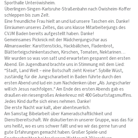
Sporthalle Unteröwisheim.
Überlingen-Singen-Karlsruhe-Straßenbahn nach Öwisheim-Koffer
schleppen bis zum Zelt.
Eine freundliche Frau hielt an und lud unsere Taschen ein. Danke!
Einräumen unseres Zeltes, das uns klasse Mitarbeiterjungs des
CVJM Baden bereits aufgestellt haben. Danke!
Gemeinsames Picknick mit der Mädchenjungschar aus
Allmansweiler: Karottensticks, Hackbällchen, Fladenbrot,
Blätterteigschinkentaschen, Kirschen, Tomaten, Nektarinen…
Wir wurden so was von satt und erwarteten gespannt den ersten
Abend. Ein Jugendband brachte uns in Stimmung mit dem Lied:
“Stadt, Land Welt – eine Botschaft zieht Kreise“. Sybille Wüst,
zuständig für die Jungschararbeit in Baden führte durch den
ersten Abend und lud ein zum Nachdenken über „Als Jungscharler
will ich Jesus nachfolgen..“ Am Ende des ersten Abends gab es
draußen ein riesengroßes Ankerkreuz mit 400 Geburtstagsmuffins.
Jedes Kind durfte sich eines nehmen. Danke!
Die erste Nacht war kalt, aber abenteuerlich.
Am Samstag Bibelarbeit über Kameradschaftlichkeit und
Dienstbereitschaft. Wir diskutierten in unserer Gruppe, was das für
uns heißt, wo es uns schwer fällt und wo wir das gerne tun und
gute Erfahrungen gemacht haben. Großer Spiele-und