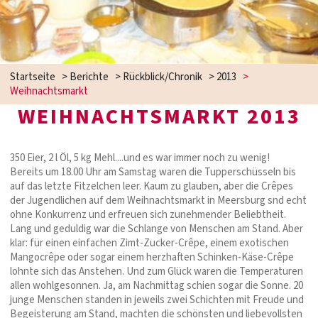
Startseite
>
Berichte
>
Rückblick/Chronik
>
2013
>
Weihnachtsmarkt
WEIHNACHTSMARKT 2013
350 Eier, 2 l Öl, 5 kg Mehl....und es war immer noch zu wenig!
Bereits um 18.00 Uhr am Samstag waren die Tupperschüsseln bis
auf das letzte Fitzelchen leer. Kaum zu glauben, aber die Crêpes
der Jugendlichen auf dem Weihnachtsmarkt in Meersburg snd echt
ohne Konkurrenz und erfreuen sich zunehmender Beliebtheit.
Lang und geduldig war die Schlange von Menschen am Stand. Aber
klar: für einen einfachen Zimt-Zucker-Crêpe, einem exotischen
Mangocrêpe oder sogar einem herzhaften Schinken-Käse-Crêpe
lohnte sich das Anstehen. Und zum Glück waren die Temperaturen
allen wohlgesonnen. Ja, am Nachmittag schien sogar die Sonne. 20
junge Menschen standen in jeweils zwei Schichten mit Freude und
Begeisterung am Stand, machten die schönsten und liebevollsten