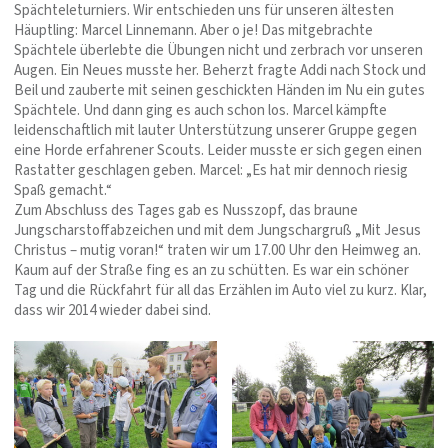
Spächteleturniers. Wir entschieden uns für unseren ältesten
Häuptling: Marcel Linnemann. Aber o je! Das mitgebrachte
Spächtele überlebte die Übungen nicht und zerbrach vor unseren
Augen. Ein Neues musste her. Beherzt fragte Addi nach Stock und
Beil und zauberte mit seinen geschickten Händen im Nu ein gutes
Spächtele. Und dann ging es auch schon los. Marcel kämpfte
leidenschaftlich mit lauter Unterstützung unserer Gruppe gegen
eine Horde erfahrener Scouts. Leider musste er sich gegen einen
Rastatter geschlagen geben. Marcel: „Es hat mir dennoch riesig
Spaß gemacht.“
Zum Abschluss des Tages gab es Nusszopf, das braune
Jungscharstoffabzeichen und mit dem Jungschargruß „Mit Jesus
Christus – mutig voran!“ traten wir um 17.00 Uhr den Heimweg an.
Kaum auf der Straße fing es an zu schütten. Es war ein schöner
Tag und die Rückfahrt für all das Erzählen im Auto viel zu kurz. Klar,
dass wir 2014 wieder dabei sind.