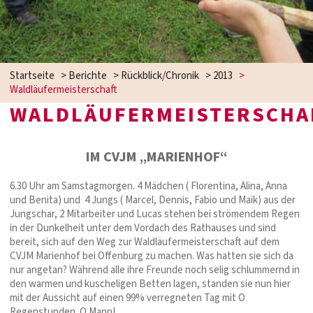
Startseite
>
Berichte
>
Rückblick/Chronik
>
2013
>
Waldläufermeisterschaft
WALDLÄUFERMEISTERSCHA
IM CVJM „MARIENHOF“
6.30 Uhr am Samstagmorgen. 4 Mädchen ( Florentina, Alina, Anna
und Benita) und 4 Jungs ( Marcel, Dennis, Fabio und Maik) aus der
Jungschar, 2 Mitarbeiter und Lucas stehen bei strömendem Regen
in der Dunkelheit unter dem Vordach des Rathauses und sind
bereit, sich auf den Weg zur Waldläufermeisterschaft auf dem
CVJM Marienhof bei Offenburg zu machen. Was hatten sie sich da
nur angetan? Während alle ihre Freunde noch selig schlummernd in
den warmen und kuscheligen Betten lagen, standen sie nun hier
mit der Aussicht auf einen 99% verregneten Tag mit O
Regenstunden. O Mann!