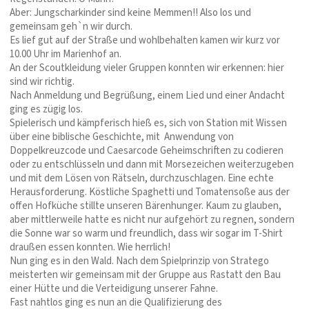
Aber: Jungscharkinder sind keine Memmen!! Also los und
gemeinsam geh`n wir durch.
Es lief gut auf der Straße und wohlbehalten kamen wir kurz vor
10.00 Uhr im Marienhof an.
An der Scoutkleidung vieler Gruppen konnten wir erkennen: hier
sind wir richtig.
Nach Anmeldung und Begrüßung, einem Lied und einer Andacht
ging es zügig los.
Spielerisch und kämpferisch hieß es, sich von Station mit Wissen
über eine biblische Geschichte, mit Anwendung von
Doppelkreuzcode und Caesarcode Geheimschriften zu codieren
oder zu entschlüsseln und dann mit Morsezeichen weiterzugeben
und mit dem Lösen von Rätseln, durchzuschlagen. Eine echte
Herausforderung. Köstliche Spaghetti und Tomatensoße aus der
offen Hofküche stillte unseren Bärenhunger. Kaum zu glauben,
aber mittlerweile hatte es nicht nur aufgehört zu regnen, sondern
die Sonne war so warm und freundlich, dass wir sogar im T-Shirt
draußen essen konnten. Wie herrlich!
Nun ging es in den Wald. Nach dem Spielprinzip von Stratego
meisterten wir gemeinsam mit der Gruppe aus Rastatt den Bau
einer Hütte und die Verteidigung unserer Fahne.
Fast nahtlos ging es nun an die Qualifizierung des