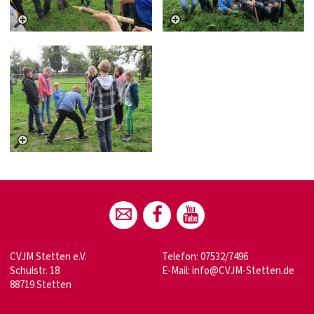
CVJM Stetten e.V.
Telefon: 07532/7496
Schulstr. 18
E-Mail:
info@CVJM-Stetten.de
88719 Stetten