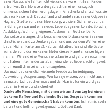
einer Nussschale fehlte nicht viel und sie wäre mit ihren Kindern
ertrunken. Drei Monate untergebracht in einem unsäglich
unmenschlichen Internierungslager in Griechenland entschloss sie
sich zur Reise nach Deutschland und landete nach einer Odysee in
Hagnau, Stetten und nun Meersburg, wo sie in Sicherheit vor den
IS-Schergen war und eine neues Leben beginnen konnte: Sprache,
Ausbildung, Wohnung, eigenes Auskommen. Gott sei Dank.
Das sollte uns angesichts beschämender Diskussionen in einem
christlichen Land zu Denken geben und uns vor dem Wählen einer
bedenklichen Partei am 23. Februar abhalten. Wir sind alle Gäste
auf Erden und dürfen keinen Meter dieses Planeten unser Eigen
nennen. Wir sind eine Menschheitsfamilie und gehören zusammen
und haben miteinander zu leben, einander zu lieben, achtungsvoll
und freundlich miteinander umzugehen.
Das macht so unendlich viel mehr Freude als Erniedrigung,
Ausweisung, Ausgrenzung. Wer kann je wissen, ob er nicht auch
einmal Zuflucht suchen muss und dankbar ist für ein würdiges
Leben in Freiheit und Sicherheit.
Danke alle Menschen, mit denen wir am Sonntag bei einem
leckeren Kaffee-und Kuchenbuffet ins Gespräch kommen
und eine gute Gemeinschaft haben konnten.
Es hat mich sehr
berührt und hoffnungsvoll gemacht. Gott sei Dank