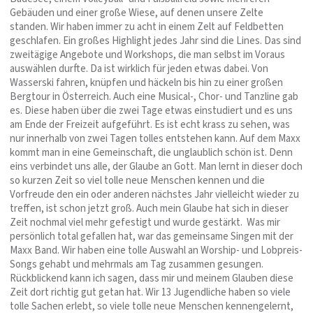
Gebäuden und einer große Wiese, auf denen unsere Zelte
standen. Wir haben immer zu acht in einem Zelt auf Feldbetten
geschlafen. Ein großes Highlight jedes Jahr sind die Lines. Das sind
zweitägige Angebote und Workshops, die man selbst im Voraus
auswählen durfte. Da ist wirklich für jeden etwas dabei. Von
Wasserski fahren, knüpfen und häckeln bis hin zu einer großen
Bergtour in Österreich. Auch eine Musical-, Chor- und Tanzline gab
es. Diese haben über die zwei Tage etwas einstudiert und es uns
am Ende der Freizeit aufgeführt. Es ist echt krass zu sehen, was
nur innerhalb von zwei Tagen tolles entstehen kann. Auf dem Maxx
kommt man in eine Gemeinschaft, die unglaublich schön ist. Denn
eins verbindet uns alle, der Glaube an Gott. Man lernt in dieser doch
so kurzen Zeit so viel tolle neue Menschen kennen und die
Vorfreude den ein oder anderen nächstes Jahr vielleicht wieder zu
treffen, ist schon jetzt groß. Auch mein Glaube hat sich in dieser
Zeit nochmal viel mehr gefestigt und wurde gestärkt. Was mir
persönlich total gefallen hat, war das gemeinsame Singen mit der
Maxx Band. Wir haben eine tolle Auswahl an Worship- und Lobpreis-
Songs gehabt und mehrmals am Tag zusammen gesungen.
Rückblickend kann ich sagen, dass mir und meinem Glauben diese
Zeit dort richtig gut getan hat. Wir 13 Jugendliche haben so viele
tolle Sachen erlebt, so viele tolle neue Menschen kennengelernt,