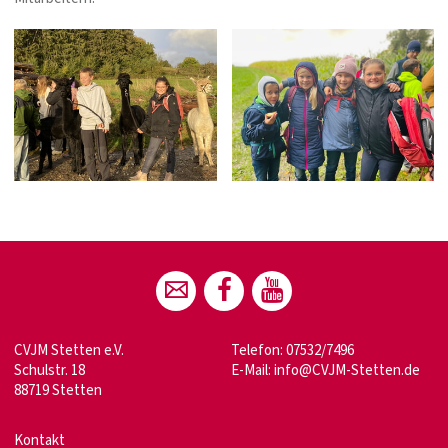
CVJM Stetten e.V.
Telefon: 07532/7496
Schulstr. 18
E-Mail:
info@CVJM-Stetten.de
88719 Stetten
Kontakt