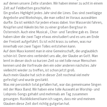
auf denen unsere Zelte standen. Wir haben immer zu acht in einem
Zelt auf Feldbetten geschlafen.
Ein großes Highlight jedes Jahr sind die Lines. Das sind zweitägige
Angebote und Workshops, die man selbst im Voraus auswählen
durfte. Da ist wirklich für jeden etwas dabei. Von Wasserski fahren,
Knüpfen und Häkeln bis hin zu einer großen Bergtour in
Österreich. Auch eine Musical-, Chor- und Tanzline gab es. Diese
haben über die zwei Tage etwas einstudiert und es uns am Ende
der Freizeit aufgeführt. Es ist echt krass zu sehen, was nur
innerhalb von zwei Tagen Tolles entstehen kann.
Auf dem Maxx kommt man in eine Gemeinschaft, die unglaublich
schön ist. Denn eins verbindet uns alle, der Glaube an Gott. Man
lernt in dieser doch so kurzen Zeit so viel tolle neue Menschen
kennen und die Vorfreude den ein oder anderen nächstes Jahr
vielleicht wieder zu treffen, ist schon jetzt groß.
Auch mein Glaube hat sich in dieser Zeit nochmal viel mehr
gefestigt und wurde gestärkt.
Was mir persönlich total gefallen hat, war das gemeinsame Singen
mit der Maxx Band. Wir haben eine tolle Auswahl an Worship- und
Lobpreis-Songs gehabt und mehrmals am Tag zusammen
gesungen. Rückblickend kann ich sagen, dass mir und meinem
Glauben diese Zeit dort richtig gutgetan hat.