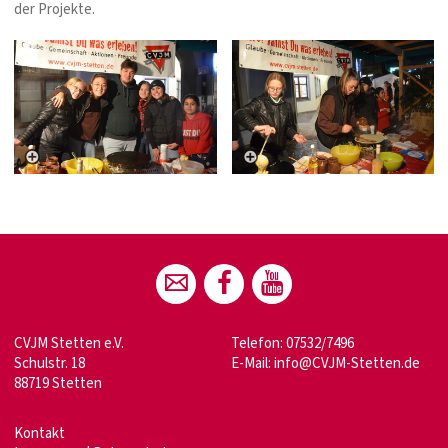
der Projekte.
CVJM Stetten e.V.
Telefon: 07532/7496
Schulstr. 18
E-Mail:
info@CVJM-Stetten.de
88719 Stetten
Kontakt