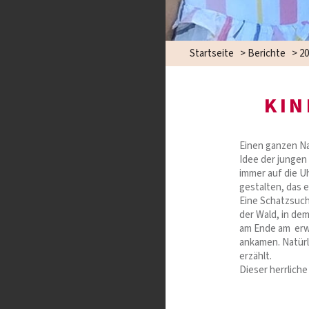
Startseite
>
Berichte
>
20
KI
Einen ganzen Na
Idee der jungen
immer auf die U
gestalten, das 
Eine Schatzsuch
der Wald, in de
am Ende am erwa
ankamen. Natürl
erzählt.
Dieser herrlich