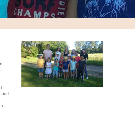
te
ht
ch
n und
hte