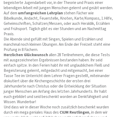
begeisterte Jugendarbeit vor, in der Theorie und Praxis einer
lebendigen Arbeit mit jungen Menschen gelernt und geübt werden.
Auf dem
umfangreichen Lehrplan
stehen Fächer wie
Bibelkunde, Andacht, Feuerstelle, Knoten, Karte/Kompass, 1.Hilfe,
Geheimschriften, Schätzen/Messen, oder auch Heraldik, Erzählen
und Frühsport. Täglich gibt es vier Stunden und am Nachmittag
Praxis.
Die Abende sind gefüllt mit Singen, Spielen und Erzählen und
manchmal noch kleinen Übungen. Am Ende der Freizeit steht eine
Prüfung in 8 Fächern.
Herzlichen Glückwunsch
allen 28 Terilnehmern, die diese Tests
mit ausgezeichneten Ergebnissen bestanden haben. Ihr seid
einfach spitze. In den Ferien habt ihr mit unglaublichem Fleiß und
Begeisterung gelernt, mitgedacht und mitgemacht, bei einer
Tasse Tee im Unterricht dem Lehrer Fragen gestellt, miteinander
diskutiert über die Kirchengeschichte der ersten drei
Jahrhunderte nach Christus oder die Entwicklung der Situation
junger Menschen am Anfang des letzten Jahrhunderts. Ihr habt
euch gebildet und seid beschenkt worden an Denkfähigkeit und
Wissen. Wunderbar!
Und dass wir in dieser Woche noch zusätzlich beschenkt wurden
durch ein mega geniales Haus des
CVJM Reutlingen
, in dem wir