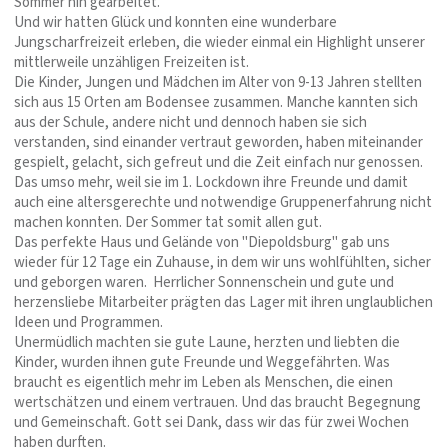
Sommer hin gearbeitet.
Und wir hatten Glück und konnten eine wunderbare
Jungscharfreizeit erleben, die wieder einmal ein Highlight unserer
mittlerweile unzähligen Freizeiten ist.
Die Kinder, Jungen und Mädchen im Alter von 9-13 Jahren stellten
sich aus 15 Orten am Bodensee zusammen. Manche kannten sich
aus der Schule, andere nicht und dennoch haben sie sich
verstanden, sind einander vertraut geworden, haben miteinander
gespielt, gelacht, sich gefreut und die Zeit einfach nur genossen.
Das umso mehr, weil sie im 1. Lockdown ihre Freunde und damit
auch eine altersgerechte und notwendige Gruppenerfahrung nicht
machen konnten. Der Sommer tat somit allen gut.
Das perfekte Haus und Gelände von "Diepoldsburg" gab uns
wieder für 12 Tage ein Zuhause, in dem wir uns wohlfühlten, sicher
und geborgen waren. Herrlicher Sonnenschein und gute und
herzensliebe Mitarbeiter prägten das Lager mit ihren unglaublichen
Ideen und Programmen.
Unermüdlich machten sie gute Laune, herzten und liebten die
Kinder, wurden ihnen gute Freunde und Weggefährten. Was
braucht es eigentlich mehr im Leben als Menschen, die einen
wertschätzen und einem vertrauen. Und das braucht Begegnung
und Gemeinschaft. Gott sei Dank, dass wir das für zwei Wochen
haben durften.