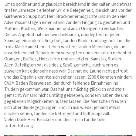
Umso schöner und unglaublich bereichernd in der kalten und etwas
tristen Jahreszeit erlebten wir die Gelegenheit, die sich uns vor der
Gärtnerei Schupp bot: Herr Brockner ermöglichte uns an den vier
Adventssamstagen einen Stand vor dem Eingang zu gestalten und
Muffins, Kuchen, Weckmänner und auch Orangen zu verkaufen.
Dieses Angebot nahmen wir dankbar an, überlegten für jeden
Samstag ein anderes Angebot, fanden Kinder und Jugendliche, die
trotz Maske am Stand stehen wollten, fanden Menschen, die uns
ausreichend mit Gebackenem versorgten und verkauften nebenbei
Orangen, Buffies, Holzsterne und am letzten Samstag Stollen.
Allen Beteiligten hat das riesig Spaß gemacht, auch wenn es
zuweilen kalt oder sehr nass war. Das hat die Laune nicht getrübt
und das Ergebnis konnte sich sehen lassen: 2300 € konnten wir dem
CVJM Baden überweisen, der durch fehlende Einnahmen ins
Trudeln gekommen war. Das hat uns mächtig glücklich und stolz
gemacht. Wir sind nicht untätig geblieben, sondern haben die uns
gegebenen Möglichkeiten nutzen lassen. Die Menschen freuten
sich über die Begegnungen. Endlich mal wieder jemand etwas
machen sehen, fanden sie befreiend und hoffnungsvoll.
Vielen Dank Herr Brockner und dem Team für die tolle
Unterstützung.