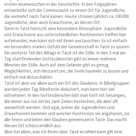
ersten ökumenischen in der Geschichte. In den Folgejahren
entwickelte sich die Communauté zu einem Ort für Jugendliche,
die vermehrt nach Taizé kamen. Heute strömen jährlich ca. 100.000
Jugendliche, aber auch Erwachsene, an diesen Ort.
Denn in Taizé herrscht eine besondere Atmosphäre. Jugendliche
und Erwachsene aus unterschiedlichen Kontinenten treffen hier
aufeinander, man kann sich mit ihnen austauschen. Es ist einfach
ein besonders starkes Gefühl der Gemeinschaft in Taizé zu spüren.
Ein weiterer Teil des Alltags in Taizé ist die Stille. In den 3-mal am
Tag stattfindenden Gottesdiensten gibt es immer mehrere
Minuten der Stille. Auch auf dem Gelände gibt es genug
Möglichkeiten, sich hinzusetzen, die Seele baumeln zu lassen und
einfach mal abzuschalten.
Taizé ist aber vor allem auch ein Ort des Glaubens. In Bibelgruppen
werden jeden Tag Bibeltexte diskutiert, man kann hier viel
mitnehmen. In den Gottesdiensten lobt man Gott mit Gesängen,
die immer aus nur ein bis zwei Zeilen bestechen, die aber oft
wiederholt werden. Und egal, woher die Jugendlichen und
Erwachsenen kommen und welcher Konfession sie angehören, sie
alle feiern und leben den Glauben gemeinsam in Taizé. Das macht
diesen Ort schlussendlich aus.
Aber bei allem, was ich Ihnen über Taizé erzählen kann gilt eine