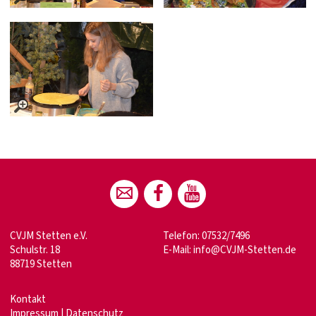
CVJM Stetten e.V.
Telefon: 07532/7496
Schulstr. 18
E-Mail:
info@CVJM-Stetten.de
88719 Stetten
Kontakt
Impressum
|
Datenschutz