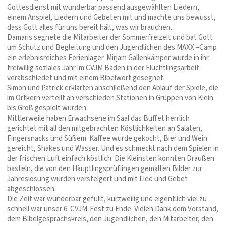
Gottesdienst mit wunderbar passend ausgewählten Liedern,
einem Anspiel, Liedern und Gebeten mit und machte uns bewusst,
dass Gott alles für uns bereit hält, was wir brauchen.
Damaris segnete die Mitarbeiter der Sommerfreizeit und bat Gott
um Schutz und Begleitung und den Jugendlichen des MAXX –Camp
ein erlebnisreiches Ferienlager. Mirjam Gallenkämper wurde in ihr
freiwillig soziales Jahr im CVJM Baden in der Flüchtlingsarbeit
verabschiedet und mit einem Bibelwort gesegnet.
Simon und Patrick erklärten anschließend den Ablauf der Spiele, die
im Ortkern verteilt an verschieden Stationen in Gruppen von Klein
bis Groß gespielt wurden.
Mittlerweile haben Erwachsene im Saal das Buffet herrlich
gerichtet mit all den mitgebrachten Köstlichkeiten an Salaten,
Fingersnacks und Süßem. Kaffee wurde gekocht, Bier und Wein
gereicht, Shakes und Wasser. Und es schmeckt nach dem Spielen in
der frischen Luft einfach köstlich. Die Kleinsten konnten Draußen
basteln, die von den Häuptlingsprüflingen gemalten Bilder zur
Jahreslosung wurden versteigert und mit Lied und Gebet
abgeschlossen.
Die Zeit war wunderbar gefüllt, kurzweilig und eigentlich viel zu
schnell war unser 6. CVJM-Fest zu Ende. Vielen Dank dem Vorstand,
dem Bibelgesprächskreis, den Jugendlichen, den Mitarbeiter, den