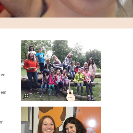
den
inem
.
.
nn