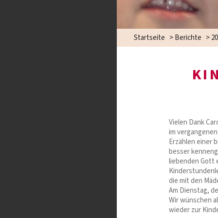
Startseite
>
Berichte
>
20
KI
Vielen Dank Car
im vergangenen 
Erzählen einer 
besser kennenge
liebenden Gott 
Kinderstundenle
die mit den Mäd
Am Dienstag, de
Wir wünschen a
wieder zur Kind