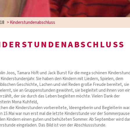
18
>
Kinderstundenabschluss
NDERSTUNDENABSCHLUSS
olin Joos, Tamara Höft und Jack Burst für die mega schönen Kinderstun
Kinderstundenjahr. Sie haben den Kindern mit Liedern, Spielen, dem
biblischen Geschichte, Lachen und viel Reden große Freude bereitet, sie
lernt, sie an Gruppenstunden gewöhnt, sie begleitet und ihnen von e
erzählt, der sie durch das Leben begleiten möchte. Vielen Dank der
iterin Mona Kuhfeld,
chen die Kinderstunden vorbereitete, Ideengeberin und Begleiterin war
n 15.Mai war nun erst mal die letzte Kinderstunde vor der Sommerpause
llen Kindern einen guten und behüteten Sommer. Ab September wird da
erstunde eingeladen. Das Bild ist von der Abschlussstunde.