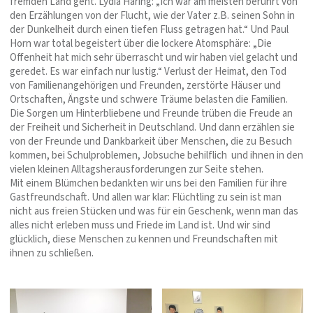
fremden Land geht. Lydia Häring: „Ich war am meisten berührt von
den Erzählungen von der Flucht, wie der Vater z.B. seinen Sohn in
der Dunkelheit durch einen tiefen Fluss getragen hat.“ Und Paul
Horn war total begeistert über die lockere Atomsphäre: „Die
Offenheit hat mich sehr überrascht und wir haben viel gelacht und
geredet. Es war einfach nur lustig.“ Verlust der Heimat, den Tod
von Familienangehörigen und Freunden, zerstörte Häuser und
Ortschaften, Ängste und schwere Träume belasten die Familien.
Die Sorgen um Hinterbliebene und Freunde trüben die Freude an
der Freiheit und Sicherheit in Deutschland. Und dann erzählen sie
von der Freunde und Dankbarkeit über Menschen, die zu Besuch
kommen, bei Schulproblemen, Jobsuche behilflich und ihnen in den
vielen kleinen Alltagsherausforderungen zur Seite stehen.
Mit einem Blümchen bedankten wir uns bei den Familien für ihre
Gastfreundschaft. Und allen war klar: Flüchtling zu sein ist man
nicht aus freien Stücken und was für ein Geschenk, wenn man das
alles nicht erleben muss und Friede im Land ist. Und wir sind
glücklich, diese Menschen zu kennen und Freundschaften mit
ihnen zu schließen.