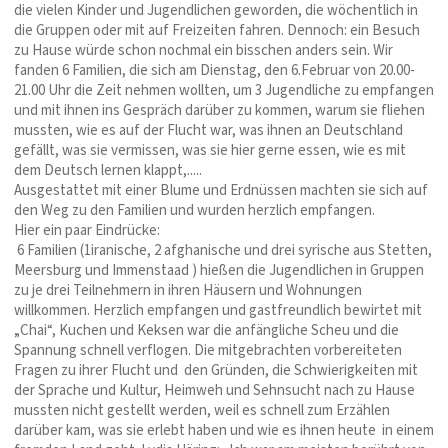
die vielen Kinder und Jugendlichen geworden, die wöchentlich in
die Gruppen oder mit auf Freizeiten fahren. Dennoch: ein Besuch
zu Hause würde schon nochmal ein bisschen anders sein. Wir
fanden 6 Familien, die sich am Dienstag, den 6.Februar von 20.00-
21.00 Uhr die Zeit nehmen wollten, um 3 Jugendliche zu empfangen
und mit ihnen ins Gespräch darüber zu kommen, warum sie fliehen
mussten, wie es auf der Flucht war, was ihnen an Deutschland
gefällt, was sie vermissen, was sie hier gerne essen, wie es mit
dem Deutsch lernen klappt,.....
Ausgestattet mit einer Blume und Erdnüssen machten sie sich auf
den Weg zu den Familien und wurden herzlich empfangen.
Hier ein paar Eindrücke:
6 Familien (1iranische, 2 afghanische und drei syrische aus Stetten,
Meersburg und Immenstaad ) hießen die Jugendlichen in Gruppen
zu je drei Teilnehmern in ihren Häusern und Wohnungen
willkommen. Herzlich empfangen und gastfreundlich bewirtet mit
„Chai“, Kuchen und Keksen war die anfängliche Scheu und die
Spannung schnell verflogen. Die mitgebrachten vorbereiteten
Fragen zu ihrer Flucht und den Gründen, die Schwierigkeiten mit
der Sprache und Kultur, Heimweh und Sehnsucht nach zu Hause
mussten nicht gestellt werden, weil es schnell zum Erzählen
darüber kam, was sie erlebt haben und wie es ihnen heute in einem