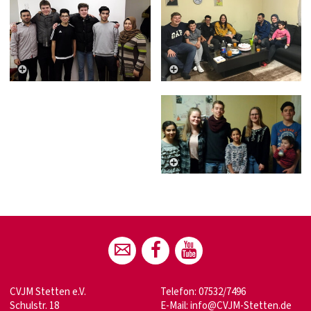
CVJM Stetten e.V.
Telefon: 07532/7496
Schulstr. 18
E-Mail:
info@CVJM-Stetten.de