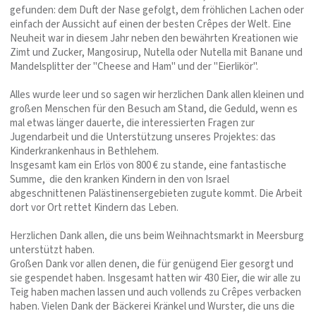
gefunden: dem Duft der Nase gefolgt, dem fröhlichen Lachen oder
einfach der Aussicht auf einen der besten Crêpes der Welt. Eine
Neuheit war in diesem Jahr neben den bewährten Kreationen wie
Zimt und Zucker, Mangosirup, Nutella oder Nutella mit Banane und
Mandelsplitter der "Cheese and Ham" und der "Eierlikör".
Alles wurde leer und so sagen wir herzlichen Dank allen kleinen und
großen Menschen für den Besuch am Stand, die Geduld, wenn es
mal etwas länger dauerte, die interessierten Fragen zur
Jugendarbeit und die Unterstützung unseres Projektes: das
Kinderkrankenhaus in Bethlehem.
Insgesamt kam ein Erlös von 800 € zu stande, eine fantastische
Summe, die den kranken Kindern in den von Israel
abgeschnittenen Palästinensergebieten zugute kommt. Die Arbeit
dort vor Ort rettet Kindern das Leben.
Herzlichen Dank allen, die uns beim Weihnachtsmarkt in Meersburg
unterstützt haben.
Großen Dank vor allen denen, die für genügend Eier gesorgt und
sie gespendet haben. Insgesamt hatten wir 430 Eier, die wir alle zu
Teig haben machen lassen und auch vollends zu Crêpes verbacken
haben. Vielen Dank der Bäckerei Kränkel und Wurster, die uns die