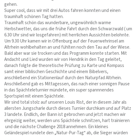
gehen.
Super cool, dass wir mit drei Autos fahren konnten und einen
traumhaft schönen Tag hatten.
Traumhaft schön das wunderbare, ungewöhnlich warme
Herbstwetter, das uns die frühe Fahrt durch den Schwarzwald ( um
6.30 Uhr sind wir losgefahren) mit herrlichen Aussichten belohnte.
Um 9.30 Uhr kamen wir in Offenburg auf der Feuerwehrinsel am
Altrhein wohlbehalten an und fühlten noch den Tau auf der Wiese.
Bald aber war sie trocken und das Programm konnte starten. Mit
Andacht und Lied wurden wir von Hendrik in den Tag geleitet,
danach folgte die theoretische Prüfung zu Karte und Kompass
samt einer biblischen Geschichte und einem Bibelvers,
anschließend ein Stationenlauf durch den Naturpfad Altrhein.
Anschließend gab es Mittagessen, das nach einer sonnigen Pause
in das Spächteleturnier mündete, ein super spannnendes
Sportspiel mit einem Spächtele.
Wir sind total stolz auf unseren Louis Rist, der in diesem Jahr als
allersten Jungscharle durch dieses Turnier durchkam und auf Platz
3 landete. Endlich, der Bann ist gebrochen und jetzt machen wir
ehrgeizig weiter, werden uns Spächtele schnitzen, hart trainieren
und die nächste Challenge 2018 annehmen. Ein kleines
Geländespiel rundete den „Natur-Pur-Tag“ ab, die Sieger würden