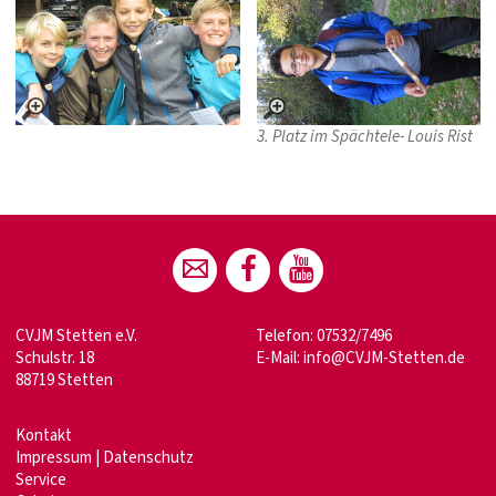
3. Platz im Spächtele- Louis Rist
CVJM Stetten e.V.
Telefon: 07532/7496
Schulstr. 18
E-Mail:
info@CVJM-Stetten.de
88719 Stetten
Kontakt
Impressum
|
Datenschutz
Service