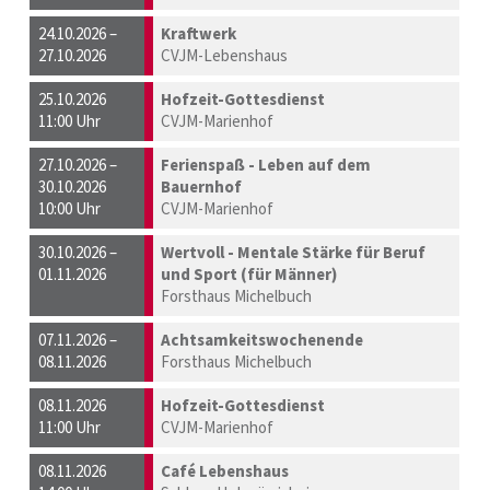
24.10.2026 –
Kraftwerk
27.10.2026
CVJM-Lebenshaus
25.10.2026
Hofzeit-Gottesdienst
11:00 Uhr
CVJM-Marienhof
27.10.2026 –
Ferienspaß - Leben auf dem
30.10.2026
Bauernhof
10:00 Uhr
CVJM-Marienhof
30.10.2026 –
Wertvoll - Mentale Stärke für Beruf
01.11.2026
und Sport (für Männer)
Forsthaus Michelbuch
07.11.2026 –
Achtsamkeitswochenende
08.11.2026
Forsthaus Michelbuch
08.11.2026
Hofzeit-Gottesdienst
11:00 Uhr
CVJM-Marienhof
08.11.2026
Café Lebenshaus