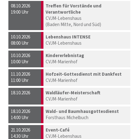
08.10.2026
Treffen für Vorstände und
19:00 Uhr
Verantwortliche
CVJM-Lebenshaus
(Baden Mitte, Nord und Süd)
10.10.2026
Lebenshaus INTENSE
08:00 Uhr
CVJM-Lebenshaus
10.10.2026
Kindererlebnistag
10:00 Uhr
CVJM-Marienhof
11.10.2026
Hofzeit-Gottesdienst mit Dankfest
11:00 Uhr
CVJM-Marienhof
18.10.2026
Waldläufer-Meisterschaft
CVJM-Marienhof
18.10.2026
Wald- und Baumhausgottesdienst
14:00 Uhr
Forsthaus Michelbuch
21.10.2026
Event-Café
14:30 Uhr
CVJM-Lebenshaus