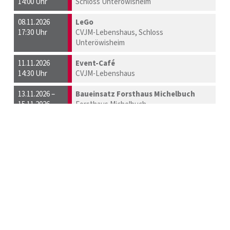
14:00 Uhr
Schloss Unteröwisheim
08.11.2026
LeGo
17:30 Uhr
CVJM-Lebenshaus, Schloss
Unteröwisheim
11.11.2026
Event-Café
14:30 Uhr
CVJM-Lebenshaus
13.11.2026 –
Baueinsatz Forsthaus Michelbuch
15.11.2026
Forsthaus Michelbuch
13.11.2026 –
SUMMIT
15.11.2026
CVJM-Lebenshaus
15.11.2026
Wald- und Baumhausgottesdienst
14:00 Uhr
Forsthaus Michelbuch
18.11.2026
Event-Café
14:30 Uhr
CVJM-Lebenshaus
19.11.2026
Männerabend
19:00 Uhr
CVJM-Lebenshaus