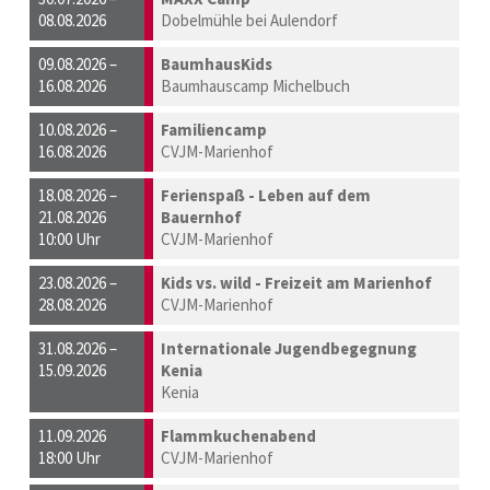
08.08.2026
Dobelmühle bei Aulendorf
09.08.2026 –
BaumhausKids
16.08.2026
Baumhauscamp Michelbuch
10.08.2026 –
Familiencamp
16.08.2026
CVJM-Marienhof
18.08.2026 –
Ferienspaß - Leben auf dem
21.08.2026
Bauernhof
10:00 Uhr
CVJM-Marienhof
23.08.2026 –
Kids vs. wild - Freizeit am Marienhof
28.08.2026
CVJM-Marienhof
31.08.2026 –
Internationale Jugendbegegnung
15.09.2026
Kenia
Kenia
11.09.2026
Flammkuchenabend
18:00 Uhr
CVJM-Marienhof