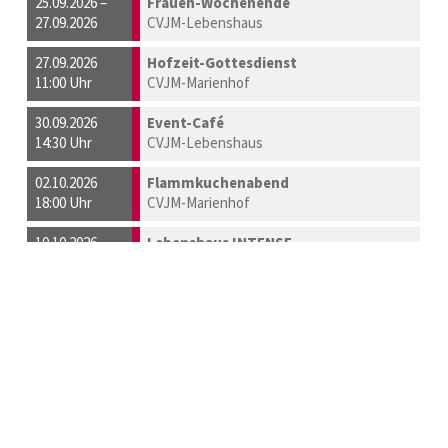
25.09.2026 –
Frauen-Wochenende
27.09.2026
CVJM-Lebenshaus
27.09.2026
Hofzeit-Gottesdienst
11:00 Uhr
CVJM-Marienhof
30.09.2026
Event-Café
14:30 Uhr
CVJM-Lebenshaus
02.10.2026
Flammkuchenabend
18:00 Uhr
CVJM-Marienhof
10.10.2026
Lebenshaus INTENSE
08:00 Uhr
CVJM-Lebenshaus
10.10.2026
Kindererlebnistag
10:00 Uhr
CVJM-Marienhof
11.10.2026
Hofzeit-Gottesdienst mit Dankfest
11:00 Uhr
CVJM-Marienhof
18.10.2026
Waldläufer-Meisterschaft
CVJM-Marienhof